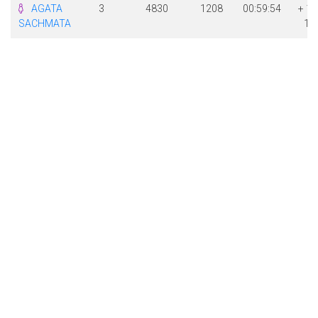
AGATA
3
4830
1208
00:59:54
+ 1
SACHMATA
19