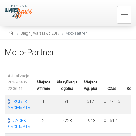
Biegnij Warszawo 2017
Moto-Partner
Moto-Partner
Aktualizacja:
2026-08-06
Miejsce
Klasyfikacja
Miejsce
22:36:41
w firmie
ogólna
wg. płci
Czas
Różn
ROBERT
1
545
517
00:44:35
SACHMATA
JACEK
2
2223
1948
00:51:41
+ 7
SACHMATA
6s