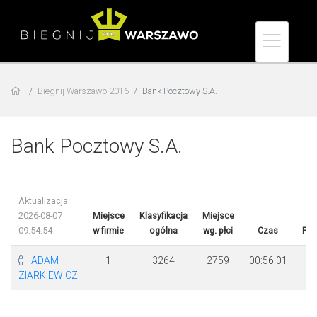
Biegnij Warszawo 2016
Bank Pocztowy S.A.
Bank Pocztowy S.A.
Aktualizacja:
2026-08-07
Miejsce
Klasyfikacja
Miejsce
09:54:54
w firmie
ogólna
wg. płci
Czas
Róż
ADAM
1
3264
2759
00:56:01
ZIARKIEWICZ