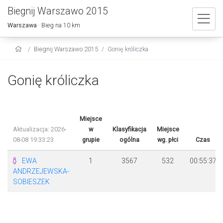
Biegnij Warszawo 2015
Warszawa
· Bieg na 10 km
Biegnij Warszawo 2015
Gonię króliczka
Gonię króliczka
Miejsce
Aktualizacja: 2026-
w
Klasyfikacja
Miejsce
08-08 19:33:23
grupie
ogólna
wg. płci
Czas
EWA
1
3567
532
00:55:37
ANDRZEJEWSKA-
SOBIESZEK