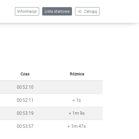
Informacje
Lista startowa
Zaloguj
Czas
Różnica
00:52:10
00:52:11
+ 1s
00:53:19
+ 1m 9s
00:53:57
+ 1m 47s