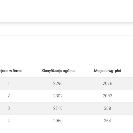
ejsce w firmie
Klasyfikacja ogólna
Miejsce wg. płci
1
2296
2078
2
2302
2083
3
2719
308
4
2960
364