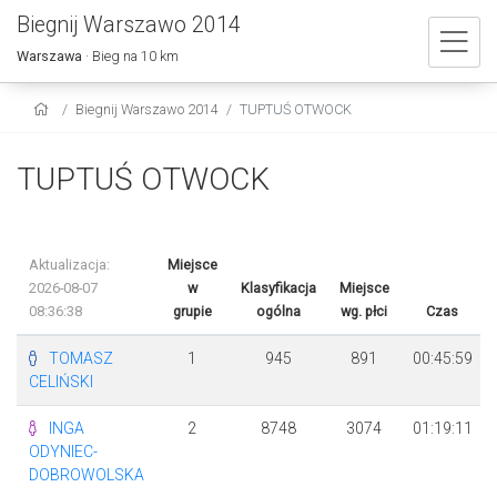
Biegnij Warszawo 2014
Warszawa
· Bieg na 10 km
Biegnij Warszawo 2014
TUPTUŚ OTWOCK
TUPTUŚ OTWOCK
Aktualizacja:
Miejsce
2026-08-07
w
Klasyfikacja
Miejsce
08:36:38
grupie
ogólna
wg. płci
Czas
TOMASZ
1
945
891
00:45:59
CELIŃSKI
INGA
2
8748
3074
01:19:11
ODYNIEC-
DOBROWOLSKA