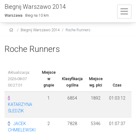
Biegnij Warszawo 2014
Warszawa
· Bieg na 10 km
Biegnij Warszawo 2014
Roche Runners
Roche Runners
Aktualizacja:
Miejsce
2026-08-07
w
Klasyfikacja
Miejsce
00:27:01
grupie
ogólna
wg. płci
Czas
Ró
1
6854
1892
01:03:12
KATARZYNA
ŚLEDZIK
JACEK
2
7828
5346
01:07:37
CHMIELEWSKI