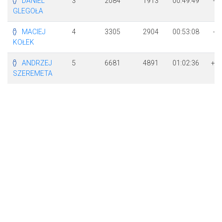
DANIEL
3
2084
1913
00:49:49
+ 
GLEGOŁA
5
MACIEJ
4
3305
2904
00:53:08
+ 
KOŁEK
1
ANDRZEJ
5
6681
4891
01:02:36
+ 
SZEREMETA
3