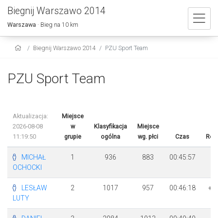
Biegnij Warszawo 2014
Warszawa
· Bieg na 10 km
Biegnij Warszawo 2014
PZU Sport Team
PZU Sport Team
Aktualizacja:
Miejsce
2026-08-08
w
Klasyfikacja
Miejsce
11:19:50
grupie
ogólna
wg. płci
Czas
Róż
MICHAŁ
1
936
883
00:45:57
OCHOCKI
LESŁAW
2
1017
957
00:46:18
+ 
LUTY