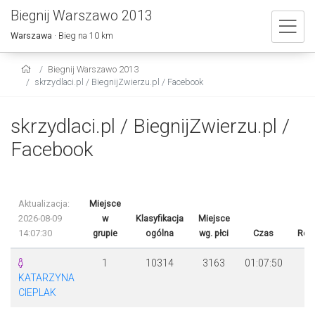
Biegnij Warszawo 2013
Warszawa
· Bieg na 10 km
Biegnij Warszawo 2013
skrzydlaci.pl / BiegnijZwierzu.pl / Facebook
skrzydlaci.pl / BiegnijZwierzu.pl /
Facebook
Aktualizacja:
Miejsce
2026-08-09
w
Klasyfikacja
Miejsce
14:07:30
grupie
ogólna
wg. płci
Czas
Róż
1
10314
3163
01:07:50
KATARZYNA
CIEPLAK