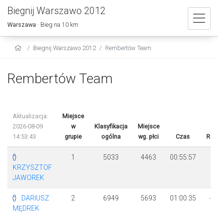
Biegnij Warszawo 2012
Warszawa
· Bieg na 10 km
Biegnij Warszawo 2012
Rembertów Team
Rembertów Team
Aktualizacja:
Miejsce
2026-08-09
w
Klasyfikacja
Miejsce
14:53:43
grupie
ogólna
wg. płci
Czas
Róż
1
5033
4463
00:55:57
KRZYSZTOF
JAWOREK
DARIUSZ
2
6949
5693
01:00:35
+ 
MĘDREK
3