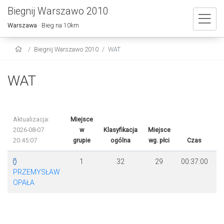
Biegnij Warszawo 2010
Warszawa
· Bieg na 10km
Biegnij Warszawo 2010
WAT
WAT
Aktualizacja:
Miejsce
2026-08-07
w
Klasyfikacja
Miejsce
20:45:07
grupie
ogólna
wg. płci
Czas
R
1
32
29
00:37:00
PRZEMYSŁAW
OPAŁA