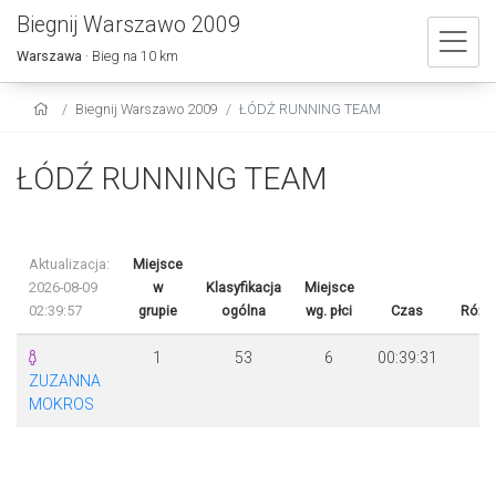
Biegnij Warszawo 2009
Warszawa
· Bieg na 10 km
Biegnij Warszawo 2009
ŁÓDŹ RUNNING TEAM
ŁÓDŹ RUNNING TEAM
Aktualizacja:
Miejsce
2026-08-09
w
Klasyfikacja
Miejsce
02:39:57
grupie
ogólna
wg. płci
Czas
Różn
1
53
6
00:39:31
ZUZANNA
MOKROS