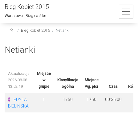
Bieg Kobiet 2015
Warszawa
· Bieg na 5 km
Bieg Kobiet 2015
Netianki
Netianki
Aktualizacja:
Miejsce
2026-08-08
w
Klasyfikacja
Miejsce
13:52:19
grupie
ogólna
wg. płci
Czas
Różn
EDYTA
1
1750
1750
00:36:00
BIELIŃSKA