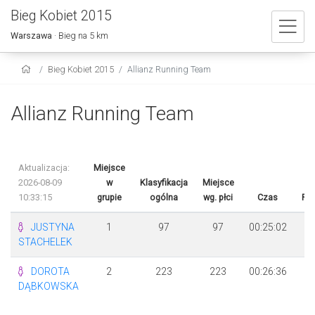
Bieg Kobiet 2015
Warszawa
· Bieg na 5 km
Bieg Kobiet 2015
Allianz Running Team
Allianz Running Team
Aktualizacja:
Miejsce
2026-08-09
w
Klasyfikacja
Miejsce
10:33:15
grupie
ogólna
wg. płci
Czas
Ró
JUSTYNA
1
97
97
00:25:02
STACHELEK
DOROTA
2
223
223
00:26:36
+
DĄBKOWSKA
3