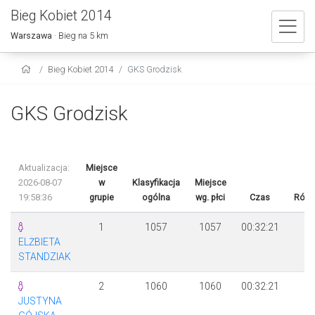
Bieg Kobiet 2014
Warszawa
· Bieg na 5 km
Bieg Kobiet 2014
GKS Grodzisk
GKS Grodzisk
Aktualizacja:
Miejsce
2026-08-07
w
Klasyfikacja
Miejsce
19:58:36
grupie
ogólna
wg. płci
Czas
Różn
1
1057
1057
00:32:21
ELŻBIETA
STANDZIAK
2
1060
1060
00:32:21
JUSTYNA