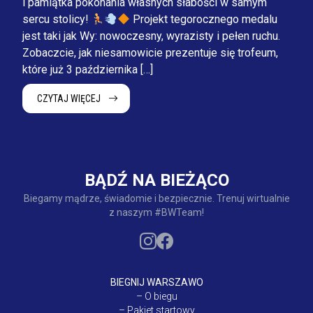
i pamiątka pokonania własnych słabości w samym
sercu stolicy!
Projekt tegorocznego medalu
jest taki jak Wy: nowoczesny, wyrazisty i pełen ruchu.
Zobaczcie, jak niesamowicie prezentuje się trofeum,
które już 3 października […]
CZYTAJ WIĘCEJ
BĄDŹ NA BIEŻĄCO
Biegamy mądrze, świadomie i bezpiecznie. Trenuj wirtualnie
z naszym #BWTeam!
BIEGNIJ WARSZAWO
–
O biegu
–
Pakiet startowy