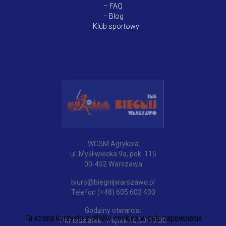
–
FAQ
–
Blog
–
Klub sportowy
WCSM Agrykola
ul. Myśliwiecka 9a, pok. 115
00-452 Warszawa
biuro@biegnijwarszawo.pl
Telefon (+48) 605 603 400
Godziny otwarcia:
Ta strona korzysta z plików cookies w celu zapewnienia
Poniedziałek - Piątek 10:00-17:00